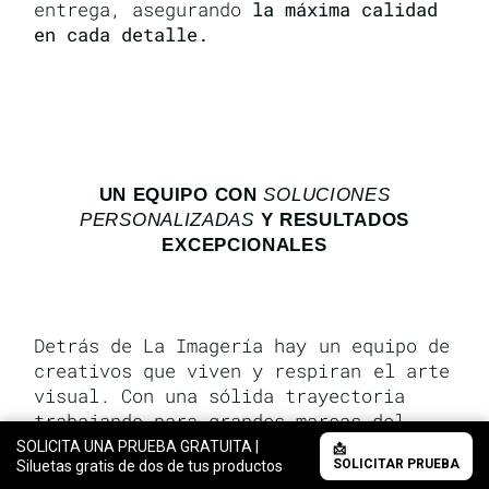
entrega, asegurando
la máxima calidad
en cada detalle.
UN EQUIPO CON
SOLUCIONES
PERSONALIZADAS
Y RESULTADOS
EXCEPCIONALES
Detrás de La Imagería hay un equipo de
creativos que viven y respiran el arte
visual. Con una sólida trayectoria
trabajando para grandes marcas del
sector, cada miembro aporta no solo su
SOLICITA UNA PRUEBA GRATUITA |
📩
SOLICITAR PRUEBA
Siluetas gratis de dos de tus productos
habilidad técnica, sino una
pasión